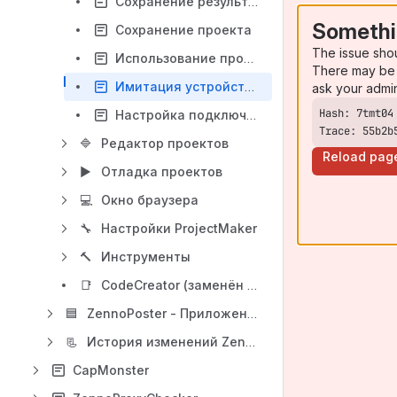
Сохранение результатов работы проекта
Somethi
Сохранение проекта
The issue sho
Использование профиль-папки
There may be 
Имитация устройств (Эмуляция оборудования)
ask your admi
Настройка подключения Google Таблиц
Trace: 55b2b
🔷
Редактор проектов
Reload pag
▶
Отладка проектов
💻
Окно браузера
🔧
Настройки ProjectMaker
🔨
Инструменты
📑
CodeCreator (заменён поддержкой Visual Studio)
🟦
ZennoPoster - Приложение для выполнения проектов ZennoPoster
📃
История изменений ZennoPoster
CapMonster