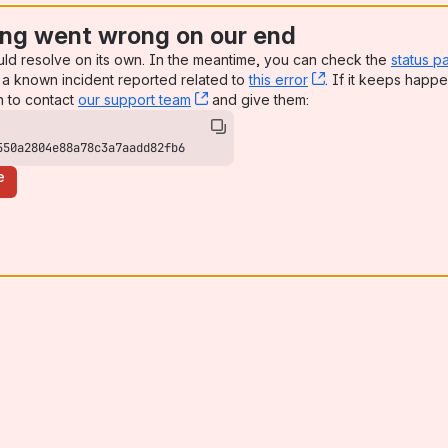
ng went wrong on our end
uld resolve on its own. In the meantime, you can check the
status p
a known incident reported related to
this error
, (opens new win
. If it keeps happe
n to contact
our support team
, (opens new window)
and give them:
550a2804e88a78c3a7aadd82fb6
e