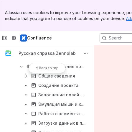
Banner
ZennoPoster
Atlassian uses cookies to improve your browsing experience, per
Top Bar
indicate that you agree to our use of cookies on your device.
Atl
😎
Начало работы
Sidebar
Main Content
⬜
ProjectMaker - Приложение для создания проектов для ZennoPoster
Confluence
💎
Преимущества интерфейса ProjectMaker 7
👓
Стартовая страница
Русская справка Zennolab
🎨
Интерфейс программы
🔴
Запись и создание проектов
Back to top
Общие сведения
Создание проекта
Заполнение полей и форм
Эмуляция мыши и клавиатуры
Работа с элементами веб-страниц
Загрузка данных в проект